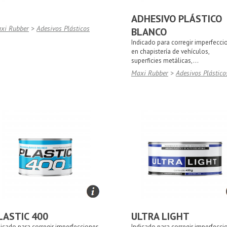
ADHESIVO PLÁSTICO
xi Rubber
>
Adesivos Plásticos
BLANCO
Indicado para corregir imperfecci
en chapistería de vehículos,
superficies metálicas,...
Maxi Rubber
>
Adesivos Plástico
LASTIC 400
ULTRA LIGHT
dicado para corregir imperfecciones
Indicado para corregir imperfecci