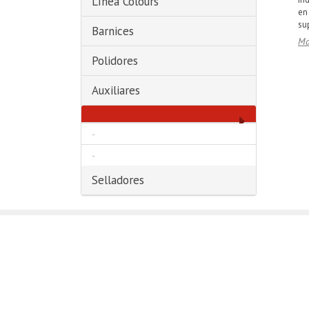
Línea Colours
en
sup
Barnices
Ma
Polidores
Auxiliares
-
-
Selladores