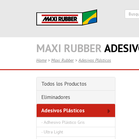
MAXI RUBBER
ADESIV
Home
>
Maxi Rubber
>
Adesivos Plásticos
Todos los Productos
Eliminadores
Adesivos Plásticos
-
Adhesivo Plástico Gris
-
Ultra Light