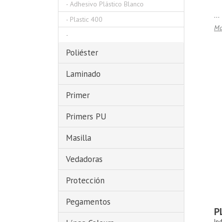
-
Adhesivo Plástico Blanco
...
-
Plastic 400
Ma
-
Poliéster
Laminado
Primer
Primers PU
Masilla
Vedadoras
Protección
Pegamentos
P
In