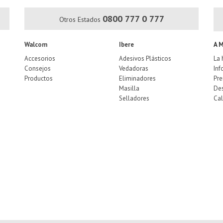
0800 777 0 777
Otros Estados
Walcom
Ibere
A 
Accesorios
Adesivos Plásticos
La 
Consejos
Vedadoras
Inf
Productos
Eliminadores
Pr
Masilla
De
Selladores
Cal