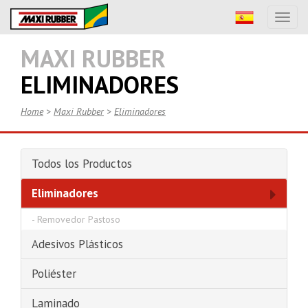
Toggl
naviga
MAXI RUBBER
ELIMINADORES
Home
>
Maxi Rubber
>
Eliminadores
Todos los Productos
Eliminadores
-
Removedor Pastoso
Adesivos Plásticos
Poliéster
Laminado