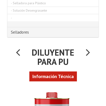
-
Selladora para Plástico
-
Solución Desengrasante
-
Selladores
DILUYENTE
PARA PU
Información Técnica