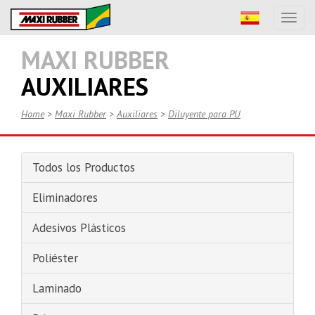
Toggl
naviga
MAXI RUBBER
AUXILIARES
Home
>
Maxi Rubber
>
Auxiliares
>
Diluyente para PU
Todos los Productos
Eliminadores
Adesivos Plásticos
Poliéster
Laminado