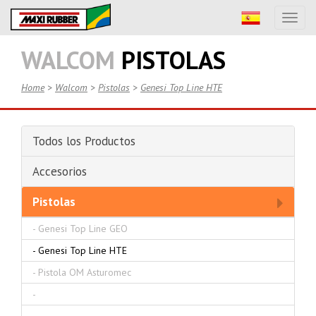
Toggl
naviga
WALCOM
PISTOLAS
Home
>
Walcom
>
Pistolas
>
Genesi Top Line HTE
Todos los Productos
Accesorios
Pistolas
-
Genesi Top Line GEO
-
Genesi Top Line HTE
-
Pistola OM Asturomec
-